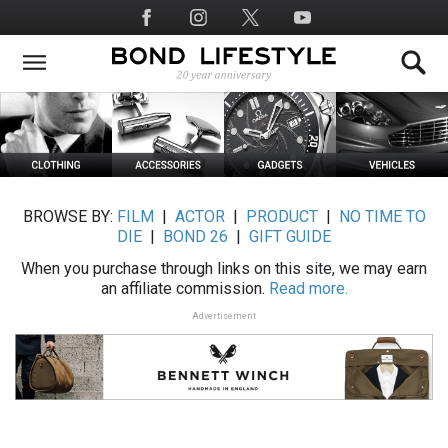
Skip
Social
to
Media
main
content
BROWSE BY:
FILM
|
ACTOR
|
PRODUCT
|
NO TIME TO
DIE
|
BOND 26
|
GIFT GUIDE
When you purchase through links on this site, we may earn
an affiliate commission.
Read more.
Advertisement